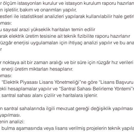
r ölçüm istasyonları kurulur ve istasyon kurulum raporu hazırlanı
işletilir, bakım ve onarımları yapılır,
tleri ile istatistiksel analizleri yapılarak kullanılabilir hale getiri
anması:
u sayısal arazi yükseklik haritaları temin edilir
arak elektrik üretim tesisine ait teknik fizibilite raporu hazırlanır
gâr enerjisi uygulamaları için ihtiyaç analizi yapılır ve bu ana
r
oktaya ait bir zaman aralığı ve bir süre için rüzgâr hız verileri ür
 enerji üretim miktarları hesaplanır.
nması:
çin “Elektrik Piyasası Lisans Yönetmeliği”ne göre “Lisans Başvu
erekli hesaplamalar yapılır ve “Santral Sahası Belirleme Yöntemi”
antral sahası alanı çizilir ve haritalara işlenir.
n santral sahalarında ilgili mevzuat gereği değişiklik yapılma
yapılması.
nin analizi:
lma aşamasında veya lisans verilmiş projelerin teknik yapılabili