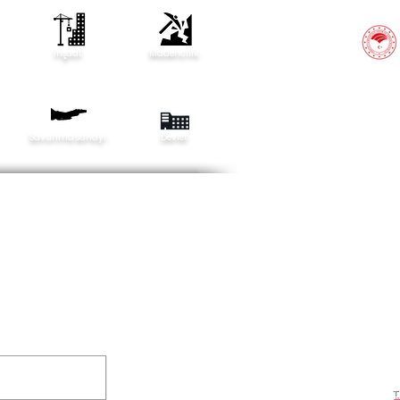
İnşaat
Madencilik
Savunma sanayi
Devlet