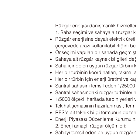
Rüzgar enerjisi danışmanlık hizmetler
1. Saha seçimi ve sahaya ait rüzgar k
Rüzgâr enerjisine dayalı elektrik üret
çerçevede arazi kullanılabilirliğini 
Önseçimi yapılan bir sahada geçmişte
Sahaya ait rüzgâr kaynak bilgileri değer
Saha içinde en uygun rüzgar türbini ku
Her bir türbinin koordinatları, rakımı,
Her bir türbin için enerji üretimi ve 
Santral sahasını temsil eden 1/25000 
Santral sahasındaki rüzgar türbinlerin
1/5000 ölçekli haritada türbin yerleri 
Tek hat şemasının hazırlanması, Term
RES’e ait teknik bilgi formunun düze
Enerji Piyasası Düzenleme Kurumu’n
2. Enerji amaçlı rüzgar ölçümleri:
Sahayı temsil eden en uygun rüzgâr öl