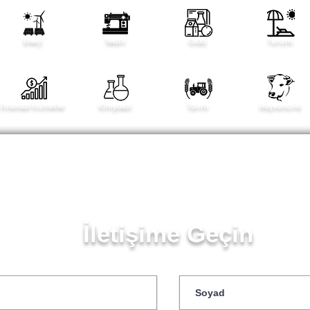
Enerji
Tekstil
Gıda
Turizm
Finansal hizmetler
Kİmyasal
Tarım
Hayvancılık
İletişime Geçin