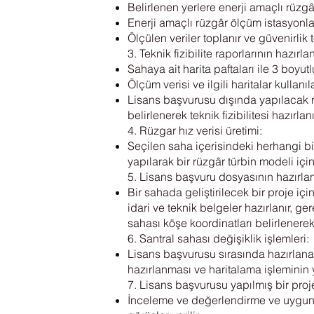
Belirlenen yerlere enerji amaçlı rüzgâ
Enerji amaçlı rüzgâr ölçüm istasyonları 
Ölçülen veriler toplanır ve güvenirlik tes
3. Teknik fizibilite raporlarının hazırl
Sahaya ait harita paftaları ile 3 boyutl
Ölçüm verisi ve ilgili haritalar kullanıl
Lisans başvurusu dışında yapılacak rüz
belirlenerek teknik fizibilitesi hazırlanı
4. Rüzgar hız verisi üretimi:
Seçilen saha içerisindeki herhangi bir n
yapılarak bir rüzgâr türbin modeli için
5. Lisans başvuru dosyasının hazırla
Bir sahada geliştirilecek bir proje i
idari ve teknik belgeler hazırlanır, g
sahası köşe koordinatları belirlenerek s
6. Santral sahası değişiklik işlemleri:
Lisans başvurusu sırasında hazırlana
hazırlanması ve haritalama işleminin 
7. Lisans başvurusu yapılmış bir proje
İnceleme ve değerlendirme ve uygun bu