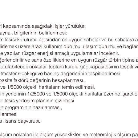
i kapsamında aşağıdaki işler yürütülür:
aynak bilgilerinin belirlenmesi:
im tesisi kurulumu açısından en uygun sahalar ve bu sahalara ait
belirlemek üzere arazi kullanım durumu, ulaşım durumu ve bağlan
 yapılan rüzgar enerjisi amaçlı uygulamalar incelenir.
lendirilir ve saha özelliklerine en uygun rüzgâr türbin tipine ait 
rulabilecek noktalar, toplam kurulu güç kapasitesinin tespiti ve e
 atmosfer sıcaklığı ve basınç değerlerinin tespit edilmesi
kapasite faktörü değerinin hesaplanması.
ve 1/5000 ölçekli haritaların temin edilmesi,
in yerlerinin 1/25000 ve 1/5000 ölçekli haritalar üzerine işaretl
ve tesis yerleşim planının çizilmesi
in programının hazırlanması,
nlenmesi
a lisans başvurusu
çüm noktaları ile ölçüm yükseklikleri ve meteorolojik ölçüm para