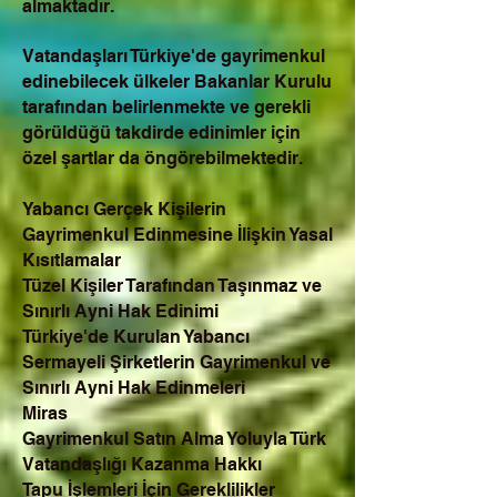
almaktadır.
Vatandaşları Türkiye'de gayrimenkul
edinebilecek ülkeler Bakanlar Kurulu
tarafından belirlenmekte ve gerekli
görüldüğü takdirde edinimler için
özel şartlar da öngörebilmektedir.
Yabancı Gerçek Kişilerin
Gayrimenkul Edinmesine İlişkin Yasal
Kısıtlamalar
Tüzel Kişiler Tarafından Taşınmaz ve
Sınırlı Ayni Hak Edinimi
Türkiye'de Kurulan Yabancı
Sermayeli Şirketlerin Gayrimenkul ve
Sınırlı Ayni Hak Edinmeleri
Miras
Gayrimenkul Satın Alma Yoluyla Türk
Vatandaşlığı Kazanma Hakkı
Tapu İşlemleri İçin Gereklilikler