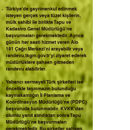
Türkiye'de gayrimenkul edinmek
isteyen gerçek veya tüzel kişilerin,
mülk sahibi ile birlikte Tapu ve
Kadastro Genel Müdürlüğü'ne
başvurmaları gerekmektedir. Ayrıca
günün her saati hizmet veren Alo
181 Çağrı Merkezi'ni arayabilir veya
randevu.tkgm.gov.tr'yi ziyaret ederek
müdürlüklere şahsen gitmeden
randevu alabilirler.
Yabancı sermayeli Türk şirketleri ise
öncelikle taşınmazın bulunduğu
kaymakamlığın İl Planlama ve
Koordinasyon Müdürlüğü'ne (PDPC)
başvuruda bulunmalıdır. KVKK'dan
olumlu yanıt alındıktan sonra Tapu
Müdürlüğü'ne başvurmaları
gerekmektedir. Bu şirketler şahsen,