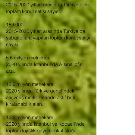
2015-2020 yılları arasında Türkiye'deki
toplam konut satışı sayısı.
189.000
2015-2020 yılları arasında Türkiye'de
yabancılara yapılan toplam konut satışı
sayısı.
5.6 milyon metrekare
2020 yılında İstanbul'da A sınıfı ofis
arzı.
13.6 milyon metrekare
2020 yılında Türkiye genelindeki
alışveriş merkezlerinde aktif brüt
kiralanabilir alan.
10.2 milyon metrekare
2020 yılında İstanbul ve Kocaeli'nde
toplam lojistik gayrimenkul stoğu.