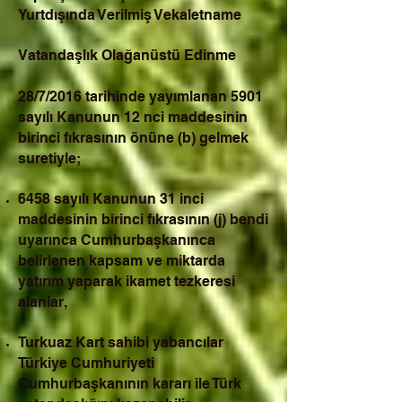
Yurtdışında Verilmiş Vekaletname
Vatandaşlık Olağanüstü Edinme
28/7/2016 tarihinde yayımlanan 5901
sayılı Kanunun 12 nci maddesinin
birinci fıkrasının önüne (b) gelmek
suretiyle;
6458 sayılı Kanunun 31 inci
maddesinin birinci fıkrasının (j) bendi
uyarınca Cumhurbaşkanınca
belirlenen kapsam ve miktarda
yatırım yaparak ikamet tezkeresi
alanlar,
Turkuaz Kart sahibi yabancılar
Türkiye Cumhuriyeti
Cumhurbaşkanının kararı ile Türk