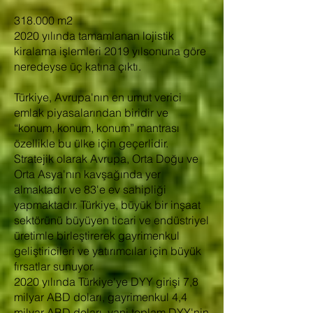
318.000 m2
2020 yılında tamamlanan lojistik
kiralama işlemleri 2019 yılsonuna göre
neredeyse üç katına çıktı.
Türkiye, Avrupa'nın en umut verici
emlak piyasalarından biridir ve
“konum, konum, konum” mantrası
özellikle bu ülke için geçerlidir.
Stratejik olarak Avrupa, Orta Doğu ve
Orta Asya'nın kavşağında yer
almaktadır ve 83'e ev sahipliği
yapmaktadır. Türkiye, büyük bir inşaat
sektörünü büyüyen ticari ve endüstriyel
üretimle birleştirerek gayrimenkul
geliştiricileri ve yatırımcılar için büyük
fırsatlar sunuyor.
2020 yılında Türkiye'ye DYY girişi 7,8
milyar ABD doları, gayrimenkul 4,4
milyar ABD doları, yani toplam DYY'nin