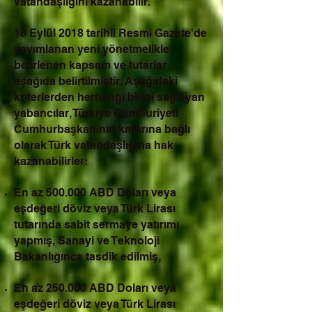
vatandaşlığını kazanabilir.
18 Eylül 2018 tarihli Resmi Gazete'de
yayımlanan yeni yönetmelikle
belirlenen kapsam ve tutarlar
aşağıda belirtilmiştir. Aşağıdaki
kriterlerden herhangi birini sağlayan
yabancılar, Türkiye Cumhuriyeti
Cumhurbaşkanının kararına bağlı
olarak Türk vatandaşlığına hak
kazanabilirler:
En az 500.000 ABD Doları veya
eşdeğeri döviz veya Türk Lirası
tutarında sabit sermaye yatırımı
yapmış, Sanayi ve Teknoloji
Bakanlığınca tasdik edilmiş,
En az 250.000 ABD Doları veya
eşdeğeri döviz veya Türk Lirası