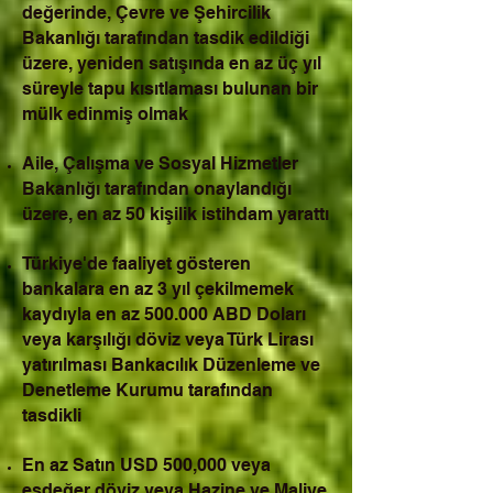
değerinde, Çevre ve Şehircilik
Bakanlığı tarafından tasdik edildiği
üzere, yeniden satışında en az üç yıl
süreyle tapu kısıtlaması bulunan bir
mülk edinmiş olmak
Aile, Çalışma ve Sosyal Hizmetler
Bakanlığı tarafından onaylandığı
üzere, en az 50 kişilik istihdam yarattı
Türkiye'de faaliyet gösteren
bankalara en az 3 yıl çekilmemek
kaydıyla en az 500.000 ABD Doları
veya karşılığı döviz veya Türk Lirası
yatırılması Bankacılık Düzenleme ve
Denetleme Kurumu tarafından
tasdikli
En az Satın USD 500,000 veya
eşdeğer döviz veya Hazine ve Maliye