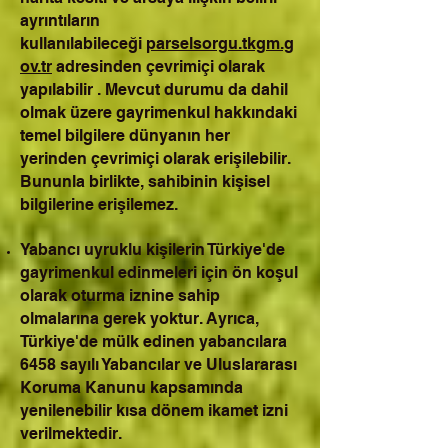
ayrıntıların
kullanılabileceği
parselsorgu.tkgm.g
ov.tr
adresinden çevrimiçi olarak
yapılabilir . Mevcut durumu da dahil
olmak üzere gayrimenkul hakkındaki
temel bilgilere dünyanın her
yerinden çevrimiçi olarak erişilebilir.
Bununla birlikte, sahibinin kişisel
bilgilerine erişilemez.
Yabancı uyruklu kişilerin Türkiye'de
gayrimenkul edinmeleri için ön koşul
olarak oturma iznine sahip
olmalarına gerek yoktur. Ayrıca,
Türkiye'de mülk edinen yabancılara
6458 sayılı Yabancılar ve Uluslararası
Koruma Kanunu kapsamında
yenilenebilir kısa dönem ikamet izni
verilmektedir.