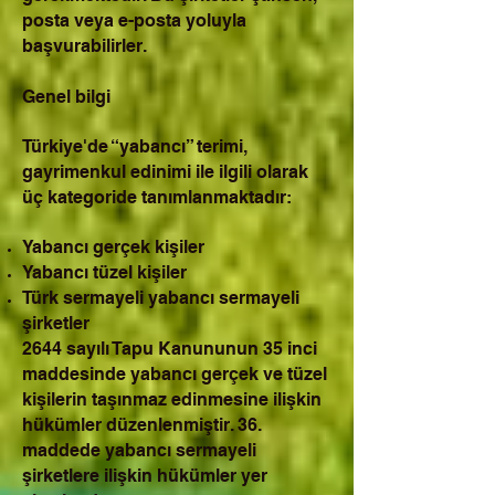
posta veya e-posta yoluyla
başvurabilirler.
Genel bilgi
Türkiye'de “yabancı” terimi,
gayrimenkul edinimi ile ilgili olarak
üç kategoride tanımlanmaktadır:
Yabancı gerçek kişiler
Yabancı tüzel kişiler
Türk sermayeli yabancı sermayeli
şirketler
2644 sayılı Tapu Kanununun 35 inci
maddesinde yabancı gerçek ve tüzel
kişilerin taşınmaz edinmesine ilişkin
hükümler düzenlenmiştir. 36.
maddede yabancı sermayeli
şirketlere ilişkin hükümler yer