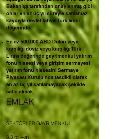
Bakanlığı tarafından onaylanmış gibi
onlar en az üç yıl süreyle satılamaz
kaydıyla devlet tahvili Türk lirası
değerinde
En az 500.000 ABD Doları veya
karşılığı döviz veya karşılığı Türk
Lirası değerinde gayrimenkul yatırım
fonu hissesi veya girişim sermayesi
yatırım fonu hissesini Sermaye
Piyasası Kurulu'nca tasdikli olarak
en az üç yıl satılamayacak şekilde
satın almak.
EMLAK
S
EKTÖRLER GAYRİMENKUL
8.3 milyon