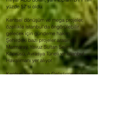
yüzde 57'si oldu.
Kentsel dönüşüm ve mega projeler,
özellikle İstanbul'da öngörülebilir
gelecek için gündeme hakim.
Şehirdeki bazı projeler arasında
Marmaray, Yavuz Sultan Selim
Köprüsü, Avrasya Tüneli ve İstanbul
Havalimanı yer alıyor.
Kentsel Yenileme ve Geliştirme girişimi
7,5 milyon konut birimini kapsayacak.
Özel sektörden büyük bir katkı
sağlayan girişimin bütçesi 400 milyar
ABD dolarıdır.
Türkiye emlak piyasasında satılan
toplam konut sayısı 2020 yılında 1,5
milyon adede ulaştı; aynı şekilde 2012
yılında mütekabiliyet yasasının
kaldırılmasıyla yabancılara