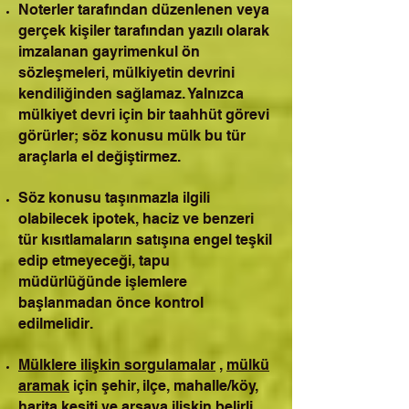
Noterler tarafından düzenlenen veya
gerçek kişiler tarafından yazılı olarak
imzalanan gayrimenkul ön
sözleşmeleri, mülkiyetin devrini
kendiliğinden sağlamaz. Yalnızca
mülkiyet devri için bir taahhüt görevi
görürler; söz konusu mülk bu tür
araçlarla el değiştirmez.
Söz konusu taşınmazla ilgili
olabilecek ipotek, haciz ve benzeri
tür kısıtlamaların satışına engel teşkil
edip etmeyeceği, tapu
müdürlüğünde işlemlere
başlanmadan önce kontrol
edilmelidir.
Mülklere ilişkin sorgulamalar
,
mülkü
aramak
için şehir, ilçe, mahalle/köy,
harita kesiti ve arsaya ilişkin belirli